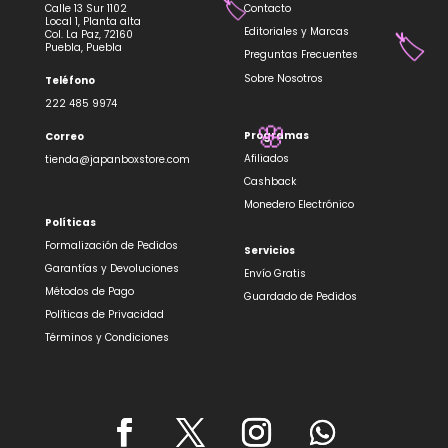
Calle 13 Sur 1102
Contacto
Local 1, Planta alta
Editoriales y Marcas
Col. La Paz, 72160
Puebla, Puebla
Preguntas Frecuentes
Sobre Nosotros
Teléfono
🏷️
222 485 9974
Programas
Correo
Afiliados
tienda@japanboxstore.com
Cashback
Monedero Electrónico
Políticas
🏷️
Formalización de Pedidos
Servicios
Garantías y Devoluciones
🏷️
Envío Gratis
Métodos de Pago
Guardado de Pedidos
Políticas de Privacidad
Términos y Condiciones
🌸