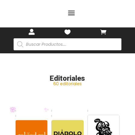
a



Búsqueda
de
productos
🌸
Editoriales
60 editoriales