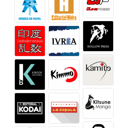
🏷️
🏷️