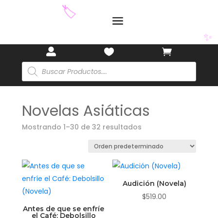
a



Búsqueda
de
productos
Novelas Asiáticas
🏷️
Mostrando 1–30 de 32 resultados
✨
Audición (Novela)
$
519.00
Antes de que se enfríe
el Café: Debolsillo