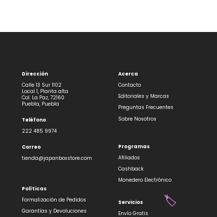
🏷️
🏷️
🌸
✨
Dirección
Acerca
Calle 13 Sur 1102
Contacto
Local 1, Planta alta
Editoriales y Marcas
Col. La Paz, 72160
Puebla, Puebla
Preguntas Frecuentes
Sobre Nosotros
Teléfono
222 485 9974
Programas
Correo
Afiliados
tienda@japanboxstore.com
Cashback
Monedero Electrónico
Políticas
Formalización de Pedidos
Servicios
Garantías y Devoluciones
Envío Gratis