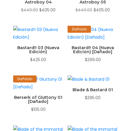
Astroboy 04
Astroboy 05
El
El
El
El
$
449.00
$
405.00
$
449.00
$
405.00
precio
precio
precio
precio
original
actual
original
actual
Dañado
era:
es:
era:
es:
$449.00.
$405.00.
$449.00.
$405.00.
Bastard!! 03 (Nueva
Bastard!! 04 (Nueva
Edición)
Edición) [Dañado]
$
425.00
$
299.00
Dañado
Blade & Bastard 01
Berserk of Gluttony 01
$
295.00
[Dañado]
$
105.00