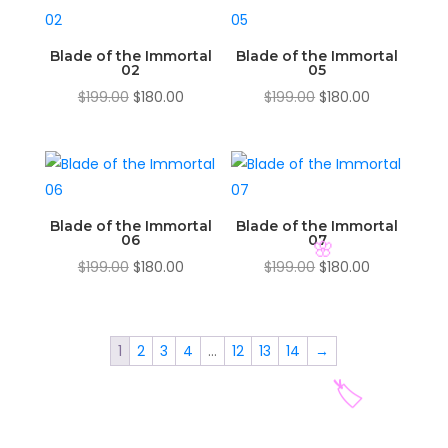
Blade of the Immortal
Blade of the Immortal
02
05
El
El
El
El
$
199.00
$
180.00
$
199.00
$
180.00
precio
precio
precio
precio
original
actual
original
actual
era:
es:
era:
es:
$199.00.
$180.00.
$199.00.
$180.00.
Blade of the Immortal
Blade of the Immortal
06
07
El
El
El
El
$
199.00
$
180.00
$
199.00
$
180.00
precio
precio
precio
precio
original
actual
original
actual
era:
es:
era:
es:
1
2
3
4
…
12
13
14
→
🌸
$199.00.
$180.00.
$199.00.
$180.00.