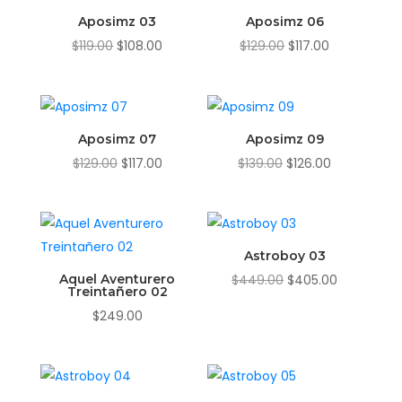
$349.00.
$315.00.
Aposimz 03
Aposimz 06
El
El
El
El
$
119.00
$
108.00
$
129.00
$
117.00
precio
precio
precio
precio
original
actual
original
actual
era:
es:
era:
es:
$119.00.
$108.00.
$129.00.
$117.00.
Aposimz 07
Aposimz 09
El
El
El
El
$
129.00
$
117.00
$
139.00
$
126.00
precio
precio
precio
precio
original
actual
original
actual
era:
es:
era:
es:
$129.00.
$117.00.
$139.00.
$126.00.
Astroboy 03
El
El
Aquel Aventurero
$
449.00
$
405.00
Treintañero 02
precio
precio
$
249.00
original
actual
era:
es:
$449.00.
$405.00.