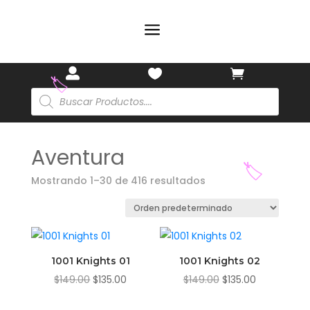
a



Búsqueda
de
productos
Aventura
Mostrando 1–30 de 416 resultados
🏷️
1001 Knights 01
1001 Knights 02
El
El
El
El
$
149.00
$
135.00
$
149.00
$
135.00
🏷️
precio
precio
precio
precio