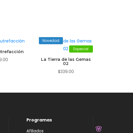
Novedad
Especial
trefacción
9.00
La Tierra de las Gemas
02
$
339.00
Programas
Afiliados