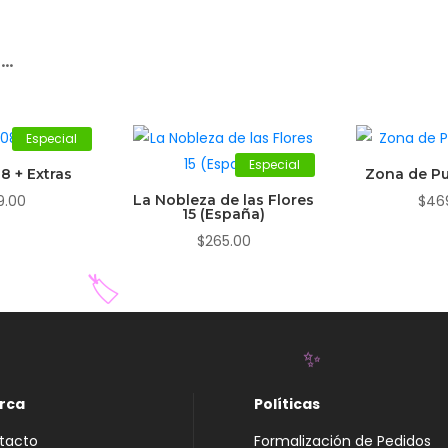
r…
Especial
Especial
8 + Extras
Zona de Pu
9.00
La Nobleza de las Flores
$
46
15 (España)
$
265.00
🏷️
rca
Políticas
tacto
Formalización de Pedidos