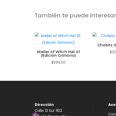
También te puede interesa
Chobits 0
Atelier of Witch Hat 01
$
21
(Edición Grimorio)
$
599.00
Dirección
Ace
Calle 13 Sur 1102
Con