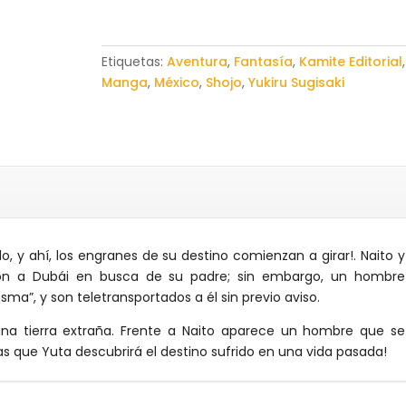
cantidad
Etiquetas:
Aventura
,
Fantasía
,
Kamite Editorial
,
Manga
,
México
,
Shojo
,
Yukiru Sugisaki
o, y ahí, los engranes de su destino comienzan a girar!. Naito y
ron a Dubái en busca de su padre; sin embargo, un hombre
sma”, y son teletransportados a él sin previo aviso.
a tierra extraña. Frente a Naito aparece un hombre que se
as que Yuta descubrirá el destino sufrido en una vida pasada!