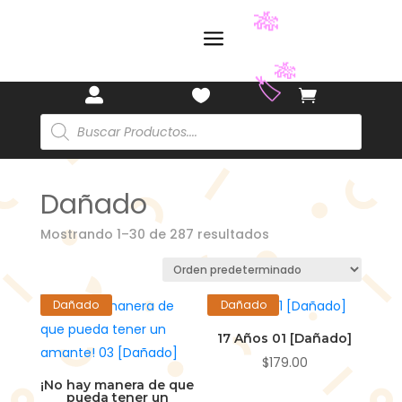
a
🏷️



Búsqueda
de
productos
🎋
Dañado
Mostrando 1–30 de 287 resultados
🎋
🏷️
Dañado
Dañado
17 Años 01 [Dañado]
$
179.00
¡No hay manera de que
pueda tener un