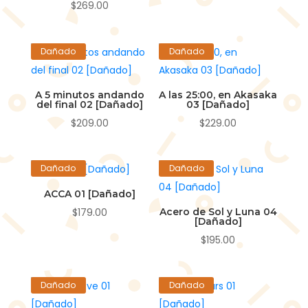
$
269.00
Dañado
Dañado
✨
A 5 minutos andando
A las 25:00, en Akasaka
del final 02 [Dañado]
03 [Dañado]
$
209.00
$
229.00
Dañado
Dañado
ACCA 01 [Dañado]
$
179.00
Acero de Sol y Luna 04
[Dañado]
$
195.00
Dañado
Dañado