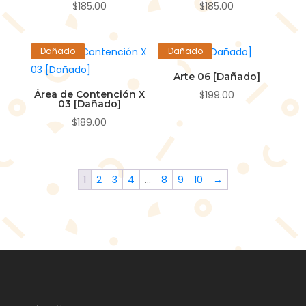
$
185.00
$
185.00
🌸
Dañado
Dañado
🏷️
Arte 06 [Dañado]
Área de Contención X
$
199.00
03 [Dañado]
$
189.00
1
2
3
4
…
8
9
10
→