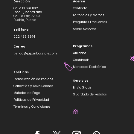
Dirección
Acerca
Calle 13 Sur 1102
Contacto
Local 1, Planta alta
Editoriales y Marcas
Col. La Paz, 72160
Puebla, Puebla
Preguntas Frecuentes
Sobre Nosotros
Teléfono
222 485 9974
Programas
Correo
Afiliados
tienda@japanboxstore.com
Cashback
Monedero Electrónico
Políticas
Formalización de Pedidos
Servicios
Garantías y Devoluciones
Envío Gratis
Métodos de Pago
Guardado de Pedidos
Políticas de Privacidad
Términos y Condiciones

🏷️