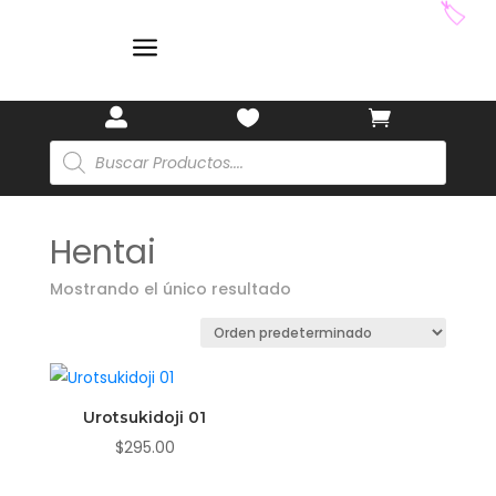
🏷️
a



Búsqueda
de
productos
Hentai
Mostrando el único resultado
Urotsukidoji 01
$
295.00