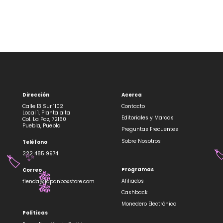
Dirección
Acerca
Calle 13 Sur 1102
Contacto
Local 1, Planta alta
Editoriales y Marcas
Col. La Paz, 72160
Puebla, Puebla
Preguntas Frecuentes
Sobre Nosotros
Teléfono
222 485 9974
🏷
✨
🏷️
Programas
Correo
🎋
Afiliados
tienda@japanboxstore.com
🎋
Cashback
Monedero Electrónico
Políticas