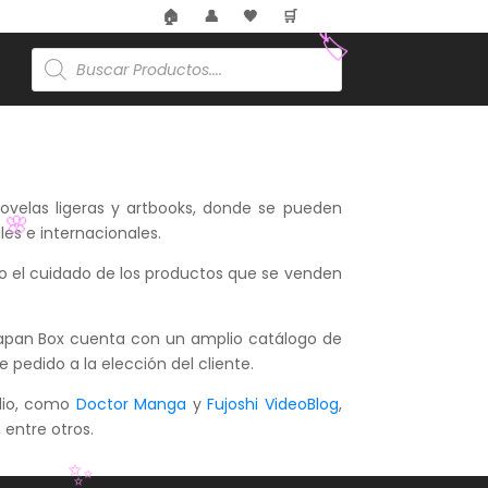
🏠
👤
🖤
🛒
Búsqueda
de
🏷️
productos
ovelas ligeras y artbooks, donde se pueden
les e internacionales.
🌸
mo el cuidado de los productos que se venden
, Japan Box cuenta con un amplio catálogo de
 pedido a la elección del cliente.
dio, como
Doctor Manga
y
Fujoshi VideoBlog
,
, entre otros.