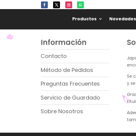
Productos
Novedades
Información
So
🎋
Contacto
Japa
enco
Método de Pedidos
Se c
Preguntas Frecuentes
y se
Grac
Servicio de Guardado
títu
🏷️
Sobre Nosotros
Ade
tam