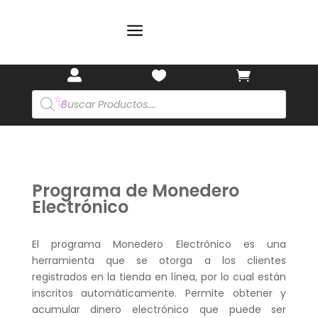
a



Búsqueda
de
productos
✨
Programa de Monedero
Electrónico
El programa Monedero Electrónico es una
herramienta que se otorga a los clientes
registrados en la tienda en línea, por lo cual están
inscritos automáticamente. Permite obtener y
acumular dinero electrónico que puede ser