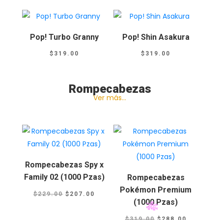
Pop! Turbo Granny
Pop! Shin Asakura
$
319.00
$
319.00
Rompecabezas
Ver más…
Rompecabezas Spy x
Family 02 (1000 Pzas)
Rompecabezas
Pokémon Premium
El
El
$
229.00
$
207.00
(1000 Pzas)
precio
precio
El
El
original
actual
$
319.00
$
288.00