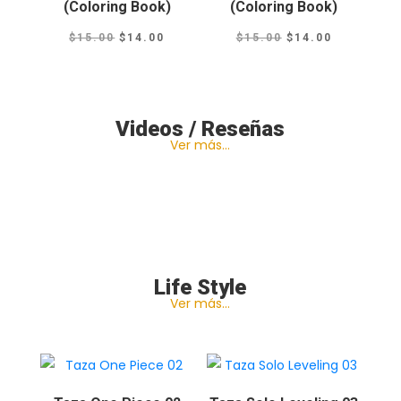
(Coloring Book)
(Coloring Book)
El
El
El
El
$
15.00
$
14.00
$
15.00
$
14.00
precio
precio
precio
precio
original
actual
original
actual
era:
es:
era:
es:
Videos / Reseñas
$15.00.
$14.00.
$15.00.
$14.00.
Ver más…
Life Style
Ver más…