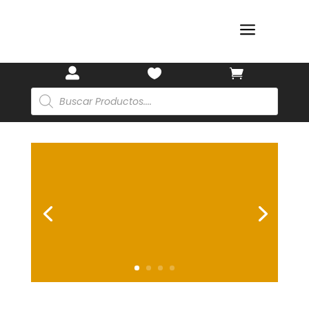
a

🎋


Búsqueda
de
productos
✨