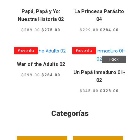
Papá, Papá y Yo:
La Princesa Parásito
Nuestra Historia 02
04
El
El
El
El
$
289.00
$
275.00
$
299.00
$
284.00
precio
precio
precio
precio
original
actual
original
actual
Preventa
Preventa
era:
es:
era:
es:
Pack
$289.00.
$275.00.
$299.00.
$284.00.
War of the Adults 02
Un Papá inmaduro 01-
El
El
$
299.00
$
284.00
02
precio
precio
El
El
original
actual
$
345.00
$
328.00
precio
precio
era:
es:
original
actual
$299.00.
$284.00.
Categorías
era:
es:
$345.00.
$328.00.