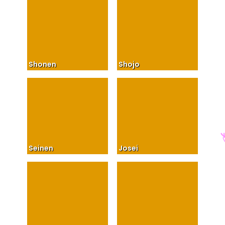
Shonen
Shojo
Seinen
Josei