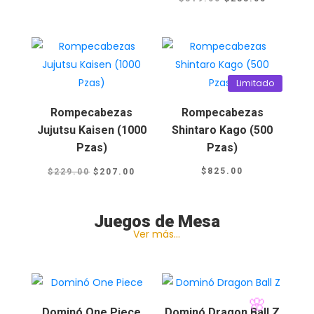
precio
precio
era:
es:
original
actual
$229.00.
$207.00.
era:
es:
$319.00.
$288.00.
Limitado
Rompecabezas
Rompecabezas
Jujutsu Kaisen (1000
Shintaro Kago (500
Pzas)
Pzas)
El
El
$
825.00
$
229.00
$
207.00
precio
precio
original
actual
Juegos de Mesa
era:
es:
Ver más…
$229.00.
$207.00.
🎋
Dominó One Piece
Dominó Dragon Ball Z