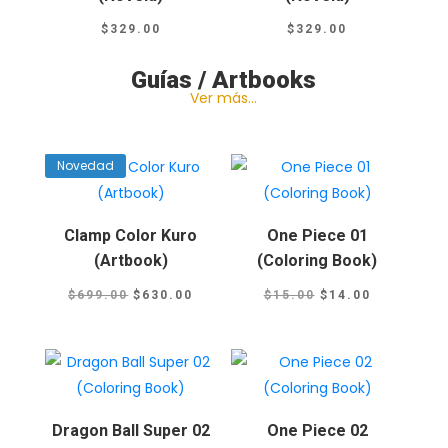
$
329.00
$
329.00
Guías / Artbooks
Ver más…
Novedad
Clamp Color Kuro
One Piece 01
(Artbook)
(Coloring Book)
El
El
El
El
$
699.00
$
630.00
$
15.00
$
14.00
precio
precio
precio
precio
original
actual
original
actual
era:
es:
era:
es:
$699.00.
$630.00.
$15.00.
$14.00.
Dragon Ball Super 02
One Piece 02