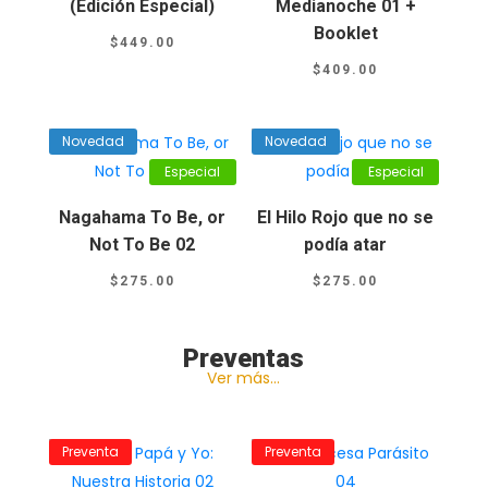
(Edición Especial)
Medianoche 01 +
Booklet
$
449.00
$
409.00
Novedad
Novedad
Especial
Especial
Nagahama To Be, or
El Hilo Rojo que no se
🏷️
Not To Be 02
podía atar
$
275.00
$
275.00
Preventas
Ver más…
Preventa
Preventa