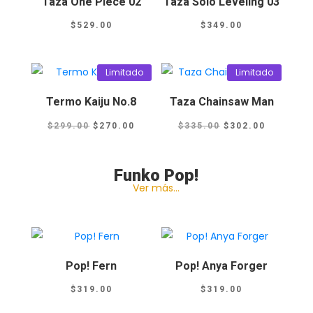
Taza One Piece 02
Taza Solo Leveling 03
$
529.00
$
349.00
Limitado
Limitado
Termo Kaiju No.8
Taza Chainsaw Man
El
El
El
El
$
299.00
$
270.00
$
335.00
$
302.00
precio
precio
precio
precio
original
actual
original
actual
Funko Pop!
era:
es:
era:
es:
Ver más…
$299.00.
$270.00.
$335.00.
$302.00.
Pop! Fern
Pop! Anya Forger
$
319.00
$
319.00