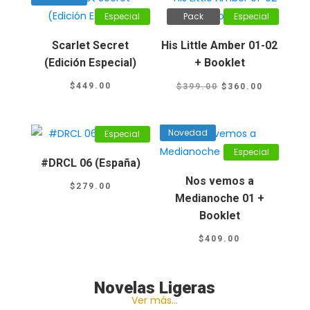
Especial
Pack
Especial
Scarlet Secret
His Little Amber 01-02
(Edición Especial)
+ Booklet
El
El
$
449.00
$
399.00
$
360.00
precio
precio
original
actual
Novedad
Especial
era:
es:
Especial
$399.00.
$360.00.
#DRCL 06 (España)
Nos vemos a
$
279.00
Medianoche 01 +
Booklet
$
409.00
Novelas Ligeras
Ver más…