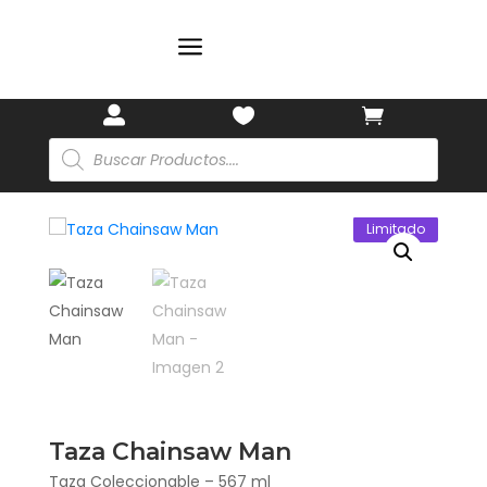
a
🎋
🏷️



Búsqueda
de
productos
Limitado
Taza Chainsaw Man
Taza Coleccionable – 567 ml