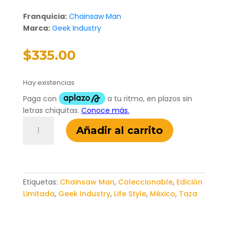
Franquicia:
Chainsaw Man
Marca:
Geek Industry
$
335.00
Hay existencias
Taza
Añadir al carrito
Chainsaw
Man
cantidad
Etiquetas:
Chainsaw Man
,
Coleccionable
,
Edición
Limitada
,
Geek Industry
,
Life Style
,
México
,
Taza