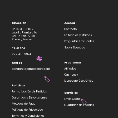
🏷️
Dirección
Acerca
Calle 13 Sur 1102
Contacto
Local 1, Planta alta
Editoriales y Marcas
Col. La Paz, 72160
Puebla, Puebla
Preguntas Frecuentes
Sobre Nosotros
Teléfono
222 485 9974
Programas
Correo
Afiliados
tienda@japanboxstore.com
Cashback
🎋
Monedero Electrónico
Políticas
Formalización de Pedidos
Servicios
Garantías y Devoluciones
Envío Gratis
🏷️
Métodos de Pago
Guardado de Pedidos
Políticas de Privacidad
Términos y Condiciones