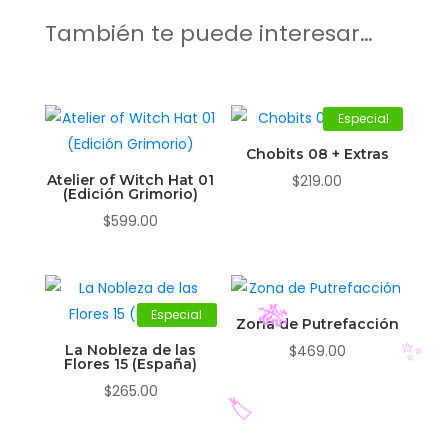
También te puede interesar…
Especial
Chobits 08 + Extras
Atelier of Witch Hat 01
$
219.00
(Edición Grimorio)
$
599.00
Especial
Zona de Putrefacción
La Nobleza de las
$
469.00
Flores 15 (España)
🎋
$
265.00
✨