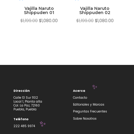
$299.00.
$270.00.
$1,199.00.
$1,080.00.
Vajilla Naruto
Vajilla Naruto
Shippuden 01
Shippuden 02
El
El
El
El
$
1,199.00
$
1,080.00
$
1,199.00
$
1,080.00
precio
precio
precio
precio
original
actual
original
actual
era:
es:
era:
es:
$1,199.00.
$1,080.00.
$1,199.00.
$1,080.00.
Dirección
Acerca
✨
Calle 13 Sur 1102
Contacto
Local 1, Planta alta
Editoriales y Marcas
Col. La Paz, 72160
Puebla, Puebla
Preguntas Frecuentes
Sobre Nosotros
Teléfono
222 485 9974
✨