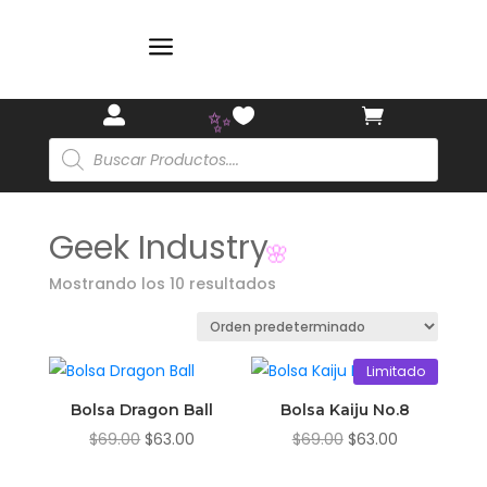

a



Búsqueda
de
✨
productos
Geek Industry
Mostrando los 10 resultados
🌸
Limitado
Bolsa Dragon Ball
Bolsa Kaiju No.8
El
El
El
El
$
69.00
$
63.00
$
69.00
$
63.00
precio
precio
precio
precio