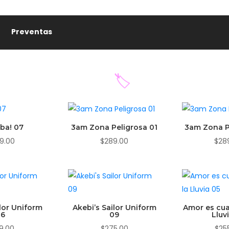
🏷️
Preventas
uba! 07
3am Zona Peligrosa 01
3am Zona P
9.00
$
289.00
$
28
🏷️
ilor Uniform
Akebi’s Sailor Uniform
Amor es cua
06
09
Lluv
9.00
$
275.00
$
25