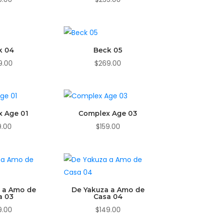
k 04
Beck 05
9.00
$
269.00
 Age 01
Complex Age 03
9.00
$
159.00
 a Amo de
De Yakuza a Amo de
a 03
Casa 04
9.00
$
149.00