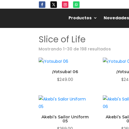
Productos
Novedades
Slice of Life
Mostrando 1–30 de 198 resultados
¡Yotsuba! 06
¡Yots
$
249.00
$
24
Akebi’s Sailor Uniform
Akebi’s Sa
05
$
269.00
$
26