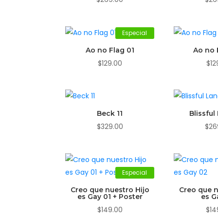
Especial
Ao no Flag 01
Ao no 
$
129.00
$
12
Beck 11
Blissfu
$
329.00
$
26
Especial
Creo que nuestro Hijo
Creo que n
es Gay 01 + Poster
es G
$
149.00
$
14