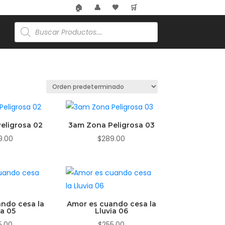
🏠
👤
🖤
🛒
Búsqueda
de
productos
eligrosa 02
3am Zona Peligrosa 03
9.00
$
289.00
ndo cesa la
Amor es cuando cesa la
ia 05
Lluvia 06
5.00
$
255.00