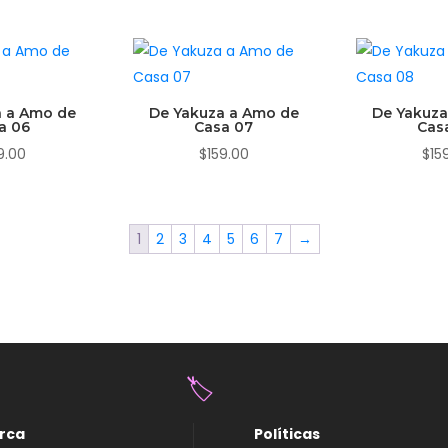
a a Amo de
De Yakuza a Amo de
De Yakuza
a 06
Casa 07
Cas
9.00
$
159.00
$
15
1
2
3
4
5
6
7
→
rca
Políticas