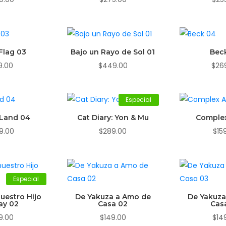
Flag 03
Bajo un Rayo de Sol 01
Bec
9.00
$
449.00
$
26
Especial
l Land 04
Cat Diary: Yon & Mu
Complex
9.00
$
289.00
$
15
Especial
uestro Hijo
De Yakuza a Amo de
De Yakuza
ay 02
Casa 02
Cas
9.00
$
149.00
$
14