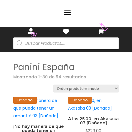
a
🌸



🌸
Búsqueda
de
productos
Panini España
Mostrando 1–30 de 94 resultados
🏷️
🌸
Dañado
Dañado
A las 25:00, en Akasaka
03 [Dañado]
¡No hay manera de que
pueda tener un
$
229.00