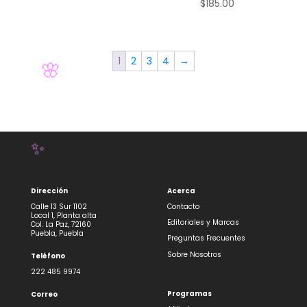
$
185.00
✨
1
2
3
4
→

🌸
Dirección
Acerca
Calle 13 Sur 1102
Contacto
Local 1, Planta alta
Editoriales y Marcas
Col. La Paz, 72160
Puebla, Puebla
Preguntas Frecuentes
✨
Sobre Nosotros
Teléfono
222 485 9974
Programas
Correo