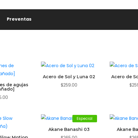
Preventas
🏷️
Acero de Sol y Luna 02
Acero de So
es de agujas
$
259.00
$
25
añado]
5.00
Especial
Akane Banashi 03
Akane Ba
 Slow Motion
$
265.00
$
26