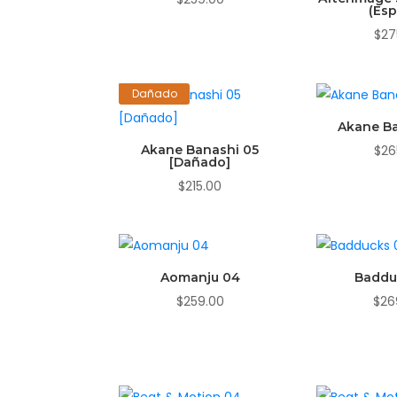
(Es
$
27
Dañado
Akane B
Akane Banashi 05
$
26
[Dañado]
$
215.00
Aomanju 04
Baddu
$
259.00
$
26