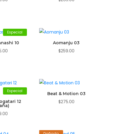
Especial
nashi 10
Aomanju 03
5.00
$
259.00
Especial
Beat & Motion 03
gatari 12
$
275.00
aña)
9.00
Dañado