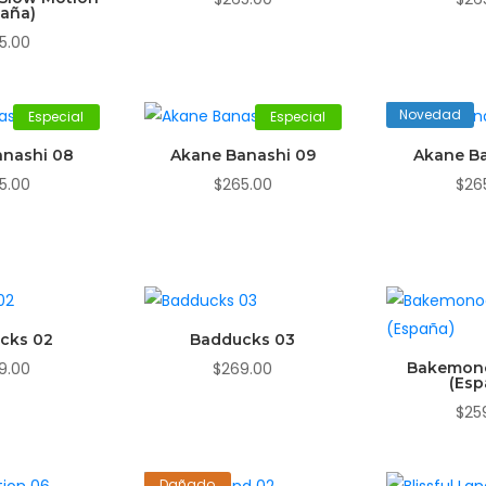
paña)
5.00
Novedad
Especial
Especial
anashi 08
Akane Banashi 09
Akane Ba
5.00
$
265.00
$
26
cks 02
Badducks 03
9.00
$
269.00
Bakemono
(Esp
$
25
Dañado