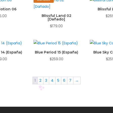
Motion 06
Blissful
5.00
Blissful Land 02
$
26
[Dañado]
$
179.00
 14 (España)
Blue Period 15 (España)
Blue Sky 
9.00
$
259.00
$
25
1
2
3
4
5
6
7
→