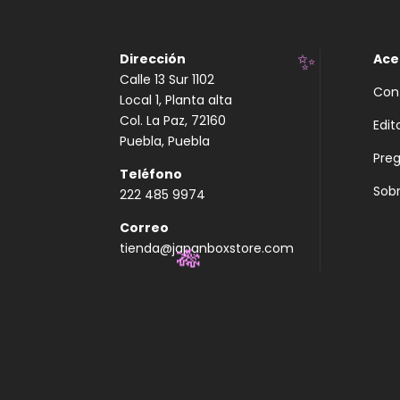
Dirección
Ace
Calle 13 Sur 1102
Con
Local 1, Planta alta
Col. La Paz, 72160
Edit
Puebla, Puebla
Pre
✨
Teléfono
Sobr
222 485 9974
Correo
tienda@japanboxstore.com
🎋