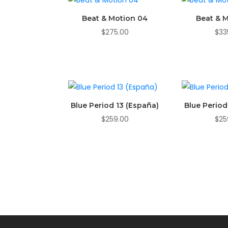
Beat & Motion 04
Beat & 
$
275.00
$
33
Blue Period 13 (España)
Blue Period
$
259.00
$
25