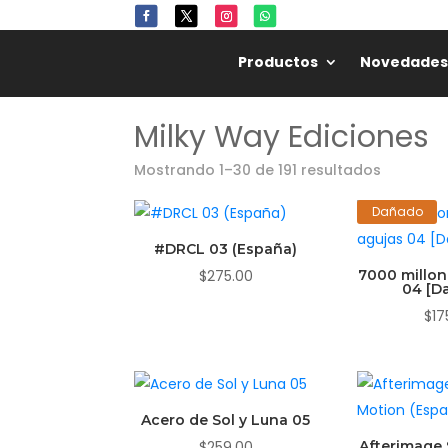
Productos
Novedades
Milky Way Ediciones
Mostrando 1–30 de 191 resultados
Dañado
#DRCL 03 (España)
$
275.00
7000 millon
04 [D
$
17
Acero de Sol y Luna 05
$
259.00
Afterimage