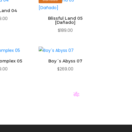
 Land 04
9.00
Blissful Land 05
[Dañado]
$
189.00
Complex 05
Boy´s Abyss 07
9.00
$
269.00
🎋