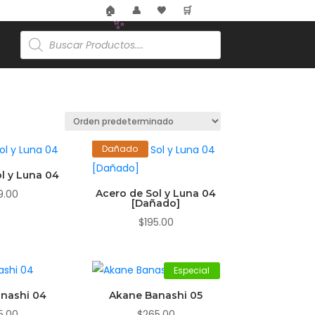
🏠
👤
🖤
🛒
Búsqueda
de
productos
✨
Dañado
l y Luna 04
9.00
Acero de Sol y Luna 04
[Dañado]
$
195.00
Especial
nashi 04
Akane Banashi 05
5.00
$
265.00