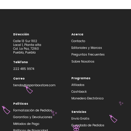
Dirección
Acerca
Calle 13 Sur 1102
Contacto
Local 1, Planta alta
Editoriales y Marcas
Col. La Paz, 72160
Puebla, Puebla
Preguntas Frecuentes
Sobre Nosotros
Teléfono
222 485 9974
Programas
Correo
Afiliados
tienda@japanboxstore.com
🏷️
Cashback
Monedero Electrónico
Políticas
✨
Formalización de Pedidos
🏷️
Servicios
✨
Garantías y Devoluciones
Envío Gratis
🏷️
Métodos de Pago
Guardado de Pedidos
Políticas de Privacidad