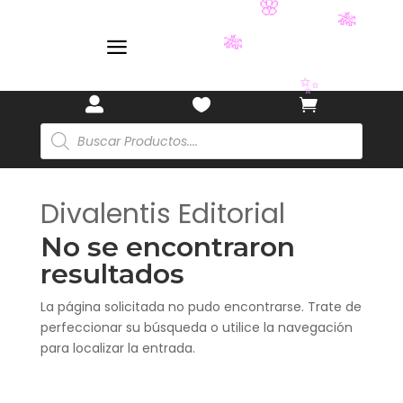
🌸
🎋
a
🎋
✨



Búsqueda
de
productos
Divalentis Editorial
No se encontraron
resultados
La página solicitada no pudo encontrarse. Trate de
perfeccionar su búsqueda o utilice la navegación
para localizar la entrada.