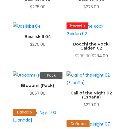
$
275.00
$
275.00
Preventa
Basilisk II 04
$
275.00
Bocchi the Rock!
Gaiden 02
El
El
$
299.00
$
284.00
precio
precio
original
actual
Pack
era:
es:
$299.00.
$284.00.
Btooom! (Pack)
$
657.00
Call of the Night 02
(España)
$
229.00
Dañado
Dañado