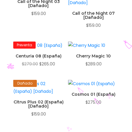
Call of the Night 03
[Dañado]
$
159.00
Call of the Night 07
[Dañado]
$
159.00
Preventa
Centuria 08 (España)
Cherry Magic 10
El
El
$
279.00
$
265.00
$
289.00
precio
precio
🏷
original
actual
Dañado
era:
es:
$279.00.
$265.00.
Cosmos 01 (España)
🎋
Citrus Plus 02 (España)
$
275.00
[Dañado]
$
159.00
🏷️