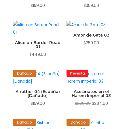
$
159.00
$
359.00
Amor de Gata 03
Alice on Border Road
$
259.00
01
$
449.00
Dañado
Preventa
Another 04 (España)
Asesinatos en el
[Dañado]
Harem Imperial 03
El
El
$
159.00
$
299.00
$
284.00
precio
precio
original
actual
Dañado
Dañado
era:
es: