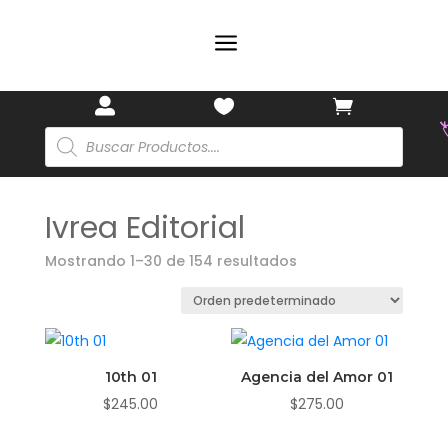
a
🏷️



Búsqueda
de
productos
Ivrea Editorial
Mostrando 1–30 de 154 resultados

10th 01
Agencia del Amor 01
$
245.00
$
275.00