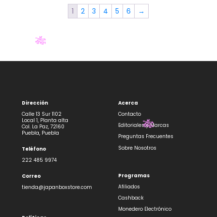
✨
🏷️
1
2
3
4
5
6
→
✨
Dirección
Acerca
🎋
Calle 13 Sur 1102
Contacto
Local 1, Planta alta
Editoriales y Marcas
Col. La Paz, 72160
Puebla, Puebla
Preguntas Frecuentes
Sobre Nosotros
Teléfono
222 485 9974
Programas
Correo
Afiliados
tienda@japanboxstore.com
🎋
Cashback
Monedero Electrónico