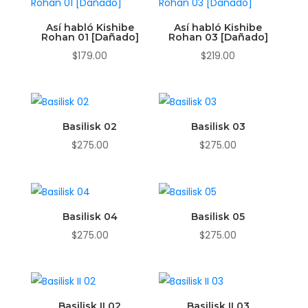
$299.00.
$284.00.
Así habló Kishibe
Así habló Kishibe
Rohan 01 [Dañado]
Rohan 03 [Dañado]
$
179.00
$
219.00
Basilisk 02
Basilisk 03
$
275.00
$
275.00
Basilisk 04
Basilisk 05
$
275.00
$
275.00
Basilisk II 02
Basilisk II 03