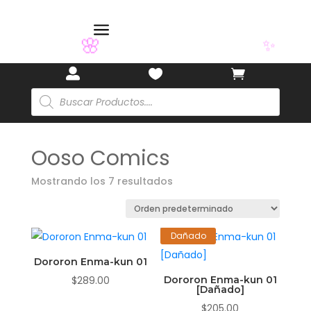
a
🌸



✨
Búsqueda
de
productos
Ooso Comics
Mostrando los 7 resultados
Dañado
Dororon Enma-kun 01
$
289.00
Dororon Enma-kun 01
[Dañado]
$
205.00