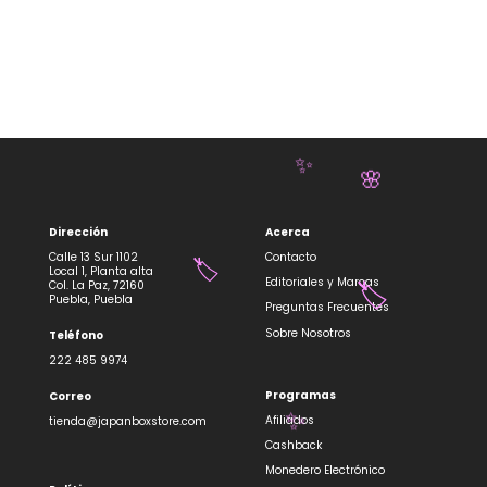
✨
🌸
Dirección
Acerca
Calle 13 Sur 1102
Contacto
Local 1, Planta alta
Editoriales y Marcas
Col. La Paz, 72160
🏷️
Puebla, Puebla
Preguntas Frecuentes
🏷️
Sobre Nosotros
Teléfono
222 485 9974
Programas
Correo
Afiliados
tienda@japanboxstore.com
Cashback
✨
Monedero Electrónico