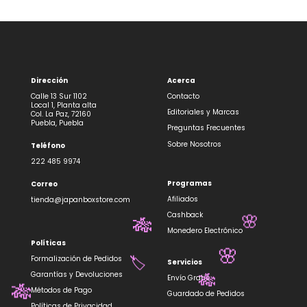
Dirección
Acerca
Calle 13 Sur 1102
Contacto
Local 1, Planta alta
Editoriales y Marcas
Col. La Paz, 72160
Puebla, Puebla
Preguntas Frecuentes
Sobre Nosotros
Teléfono
222 485 9974
Programas
Correo
Afiliados
tienda@japanboxstore.com
Cashback
🌸
🎋
Monedero Electrónico
Políticas
🌸
Formalización de Pedidos
Servicios
🏷️
Garantías y Devoluciones
Envío Gratis
🎋
Métodos de Pago
🎋
Guardado de Pedidos
Políticas de Privacidad