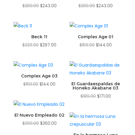
El
El
El
El
$
269.00
$
243.00
$
269.00
$
243.00
precio
precio
precio
precio
original
actual
original
actual
era:
es:
era:
es:
$269.00.
$243.00.
$269.00.
$243.00.
Beck 11
Complex Age 01
El
El
El
El
$
329.00
$
297.00
$
159.00
$
144.00
precio
precio
precio
precio
original
actual
original
actual
era:
es:
era:
es:
$329.00.
$297.00.
$159.00.
$144.00.
Complex Age 03
El
El
$
159.00
$
144.00
El Guardaespaldas de
Honeko Akabane 03
precio
precio
El
El
$
189.00
$
171.00
original
actual
precio
precio
era:
es:
original
actual
$159.00.
$144.00.
El Nuevo Empleado 02
era:
es:
El
El
$
399.00
$
360.00
$189.00.
$171.00.
precio
precio