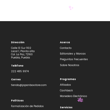
$149.00.
$135.00.
$149.00.
$135.00.
✨
Dirección
Acerca
Calle 13 Sur 1102
Contacto
Local 1, Planta alta
Editoriales y Marcas
Col. La Paz, 72160
Puebla, Puebla
Preguntas Frecuentes
Sobre Nosotros
Teléfono
222 485 9974
Programas
Correo
Afiliados
tienda@japanboxstore.com
Cashback
Monedero Electrónico
Políticas
Formalización de Pedidos
Servicios