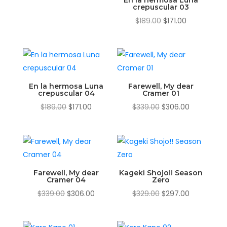
En la hermosa Luna
original
actual
crepuscular 03
era:
es:
El
El
$
189.00
$
171.00
$399.00.
$360.00.
precio
precio
original
actual
era:
es:
$189.00.
$171.00.
En la hermosa Luna
Farewell, My dear
crepuscular 04
Cramer 01
El
El
El
El
$
189.00
$
171.00
$
339.00
$
306.00
precio
precio
precio
precio
original
actual
original
actual
era:
es:
era:
es:
$189.00.
$171.00.
$339.00.
$306.00.
Farewell, My dear
Kageki Shojo!! Season
Cramer 04
Zero
El
El
El
El
$
339.00
$
306.00
$
329.00
$
297.00
precio
precio
precio
precio
original
actual
original
actual