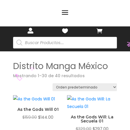
🏷
a



Búsqueda
de
🎋
productos
Distrito Manga México
Mostrando 1–30 de 40 resultados
As the Gods Will 01
El
El
$
159.00
$
144.00
As the Gods Will: La
✨
Secuela 01
precio
precio
El
El
$
329.00
$
297.00