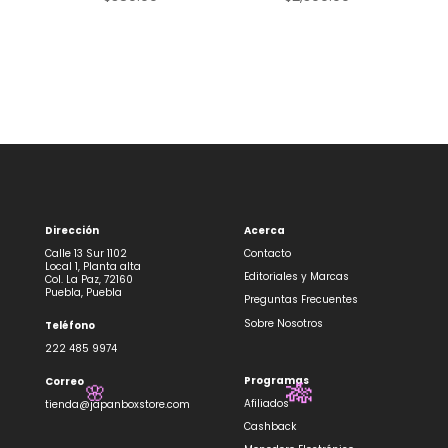
Dirección
Acerca
Calle 13 Sur 1102
Contacto
Local 1, Planta alta
Editoriales y Marcas
Col. La Paz, 72160
Puebla, Puebla
Preguntas Frecuentes
Sobre Nosotros
Teléfono
222 485 9974
Programas
Correo
🎋
🌸
Afiliados
tienda@japanboxstore.com
Cashback