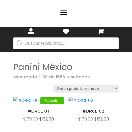
🌸
a



🎋
Búsqueda
de
productos
Panini México
Mostrando 1–30 de 1565 resultados
Especial
#DRCL 01
#DRCL 02
El
El
El
El
$
179.00
$
162.00
$
179.00
$
162.00
precio
precio
precio
precio