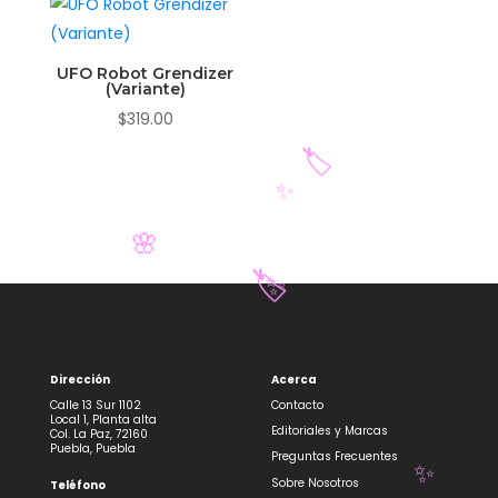
UFO Robot Grendizer
(Variante)
$
319.00
🏷️
✨
🌸
Dirección
Acerca
🏷️
✨
Calle 13 Sur 1102
Contacto
Local 1, Planta alta
Editoriales y Marcas
Col. La Paz, 72160
Puebla, Puebla
Preguntas Frecuentes
Sobre Nosotros
Teléfono