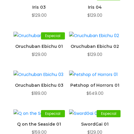
Iris 03
Iris 04
$
129.00
$
129.00
Especial
Oruchuban Ebichu 01
Oruchuban Ebichu 02
$
129.00
$
129.00
Oruchuban Ebichu 03
Petshop of Horrors 01
$
189.00
$
649.00
Especial
Especial
Q on the Seaside 01
SwordGai 01
$
159.00
$
129.00