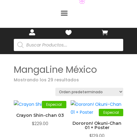
🏷️
a



Búsqueda
🌸
de
productos
MangaLine México
Mostrando los 29 resultados
Especial
Especial
Crayon Shin-chan 03
$
229.00
Dororon! Okuni-Chan
01 + Poster
$
129.00