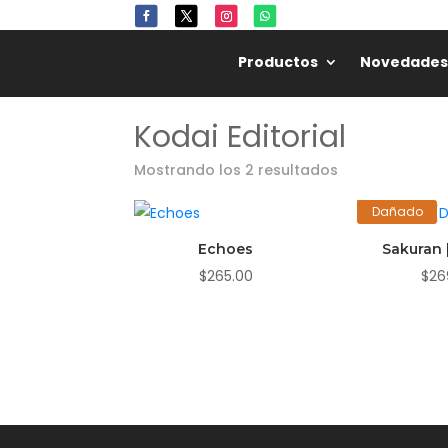
Productos
Novedades
Kodai Editorial
Mostrando los 2 resultados
Dañado
Echoes
Sakuran
$
265.00
$
26