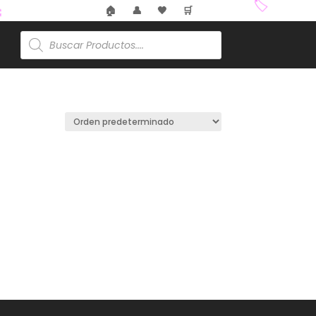
🏠
👤
🖤
🛒
🏷️
Búsqueda

de
productos