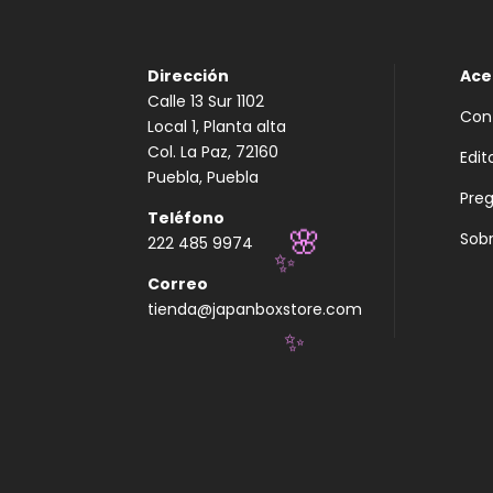
Dirección
Ace
Calle 13 Sur 1102
Con
Local 1, Planta alta
Col. La Paz, 72160
Edit
Puebla, Puebla
Pre
Teléfono
Sobr
222 485 9974
🌸
Correo
✨
tienda@japanboxstore.com
✨