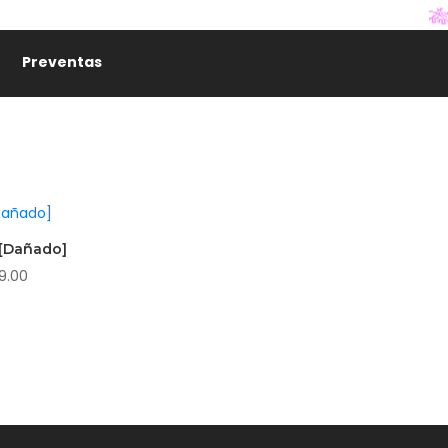

Preventas
 [Dañado]
9.00