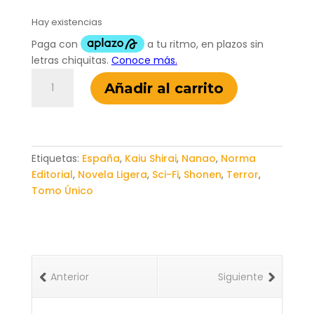
Hay existencias
The
Añadir al carrito
Promised
Neverland:
Novela
02
(España)
Etiquetas:
España
,
Kaiu Shirai
,
Nanao
,
Norma
cantidad
Editorial
,
Novela Ligera
,
Sci-Fi
,
Shonen
,
Terror
,
Tomo Único
Anterior
Siguiente