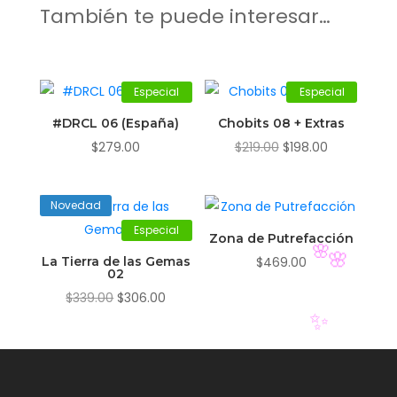
También te puede interesar…
Especial
Especial
#DRCL 06 (España)
Chobits 08 + Extras
El
El
$
279.00
$
219.00
$
198.00
precio
precio
original
actual
Novedad
era:
es:
Especial
$219.00.
$198.00.
Zona de Putrefacción
La Tierra de las Gemas
$
469.00
02
🌸
🌸
El
El
$
339.00
$
306.00
precio
precio
original
actual
✨
era:
es:
$339.00.
$306.00.