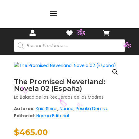
a



Búsqueda
de
productos
🎋
🎋
The Promised Neverland:
Novela 02 (España)
La Balada de los Recuerdos de las Madres
Autores:
Kaiu Shirai
,
Nanao
,
Posuka Demizu
🏷️
Editorial:
Norma Editorial
🏷️
✨
$
465.00