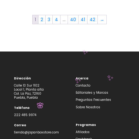
🏷️
1
2
3
4
…
40
41
42
→
Dirección
Acerca
Calle 13 Sur 1102
Contacto
Local 1, Planta alta
Editoriales y Marcas
Col. La Paz, 72160
Puebla, Puebla
Preguntas Frecuentes
✨
Sobre Nosotros
Teléfono
222 485 9974
Programas
Correo
✨
Afiliados
✨
tienda@japanboxstore.com