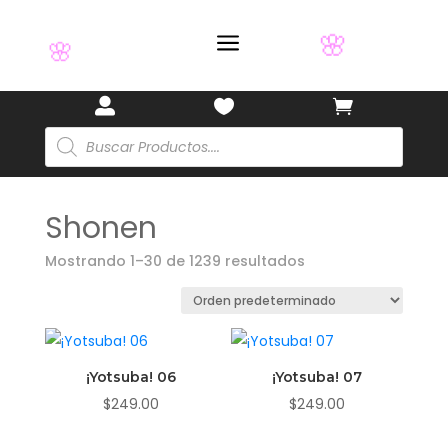
a



Búsqueda
🎋
de
productos
Shonen
🌸
🌸
Mostrando 1–30 de 1239 resultados
¡Yotsuba! 06
¡Yotsuba! 07
$
249.00
$
249.00