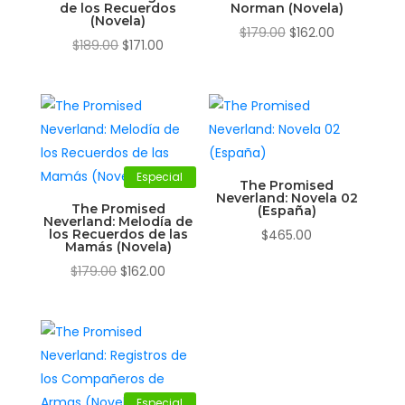
de los Recuerdos
Norman (Novela)
(Novela)
El
El
$
179.00
$
162.00
El
El
$
189.00
$
171.00
precio
precio
precio
precio
original
actual
original
actual
era:
es:
era:
es:
$179.00.
$162.00.
$189.00.
$171.00.
Especial
The Promised
Neverland: Novela 02
The Promised
(España)
Neverland: Melodía de
los Recuerdos de las
$
465.00
Mamás (Novela)
El
El
$
179.00
$
162.00
precio
precio
original
actual
era:
es:
$179.00.
$162.00.
Especial