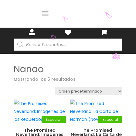
a
🏷️
✨



Búsqueda
de
productos
✨
Nanao
🎋
Mostrando los 5 resultados
Especial
Especial
The Promised
The Promised
Neverland: Imágenes
Neverland: La Carta de