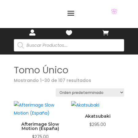

a



Búsqueda
de
productos
✨
🌸
Tomo Único
Mostrando 1–30 de 107 resultados
Akatsubaki
Afterimage Slow
$
295.00
Motion (España)
$
275.00