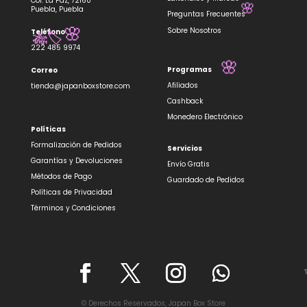
Col. La Paz, 72160
Puebla, Puebla
Preguntas Frecuentes
Sobre Nosotros
Teléfono
🌸
222 485 9974
🌸
Programas
Correo
🏷️
🎋
Afiliados
tienda@japanboxstore.com
Cashback
🌸
Monedero Electrónico
Políticas
Formalización de Pedidos
Servicios
Garantías y Devoluciones
Envío Gratis
Métodos de Pago
Guardado de Pedidos
Políticas de Privacidad
Términos y Condiciones
© Derechos Reservados, Japan Box Store