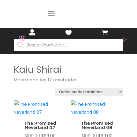
a



Búsqueda
de
productos
🌸
✨
Kaiu Shirai
Mostrando los 12 resultados
The Promised
The Promised
Neverland 07
Neverland 08
El
El
El
El
$
109.00
$
99.00
$
109.00
$
99.00