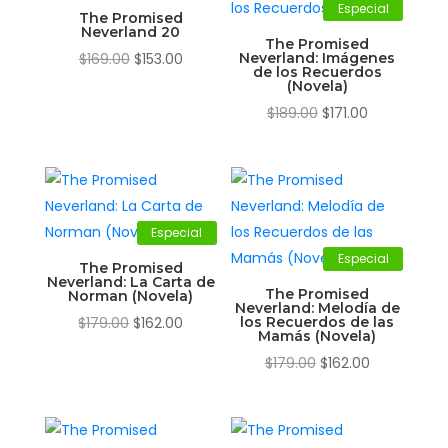
Especial
The Promised
Neverland 20
The Promised
El
El
$
169.00
$
153.00
Neverland: Imágenes
de los Recuerdos
precio
precio
(Novela)
original
actual
El
El
$
189.00
$
171.00
era:
es:
precio
precio
$169.00.
$153.00.
original
actual
era:
es:
$189.00.
$171.00.
Especial
Especial
The Promised
Neverland: La Carta de
The Promised
Norman (Novela)
Neverland: Melodía de
El
El
$
179.00
$
162.00
los Recuerdos de las
Mamás (Novela)
precio
precio
El
El
$
179.00
$
162.00
original
actual
precio
precio
era:
es:
original
actual
$179.00.
$162.00.
era:
es: