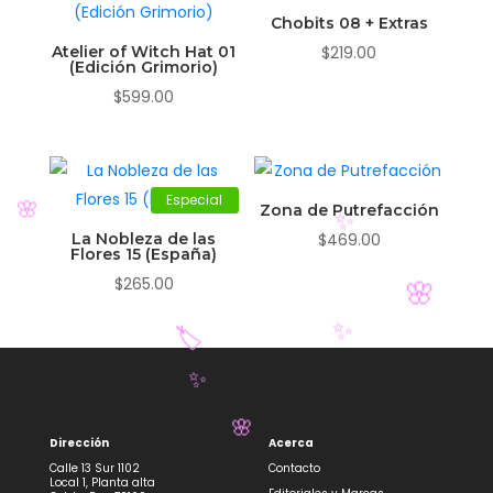
Chobits 08 + Extras
Atelier of Witch Hat 01
$
219.00
(Edición Grimorio)
$
599.00
Especial
Zona de Putrefacción
La Nobleza de las
$
469.00
Flores 15 (España)
🌸
✨
$
265.00
🌸
✨
🏷️
✨
Dirección
Acerca
Calle 13 Sur 1102
Contacto
Local 1, Planta alta
🌸