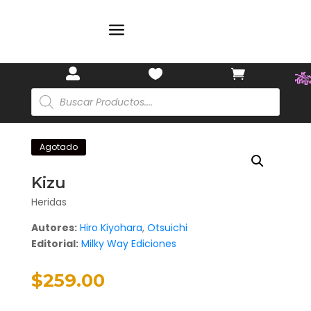
a



Búsqueda
de
productos

Agotado
Kizu
Heridas
Autores:
Hiro Kiyohara
,
Otsuichi
Editorial:
Milky Way Ediciones
$
259.00