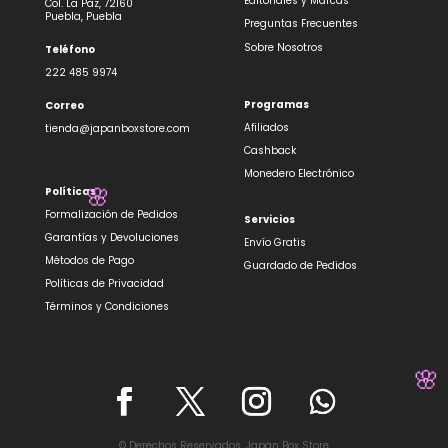
Editoriales y Marcas
Col. La Paz, 72160
Puebla, Puebla
Preguntas Frecuentes
Sobre Nosotros
Teléfono
222 485 9974
Programas
Correo
Afiliados
tienda@japanboxstore.com
Cashback
Monedero Electrónico
Políticas
Formalización de Pedidos
Servicios
Garantías y Devoluciones
Envío Gratis
🌸
Métodos de Pago
Guardado de Pedidos
Políticas de Privacidad
Términos y Condiciones
© Derechos Reservados, Japan Box Store