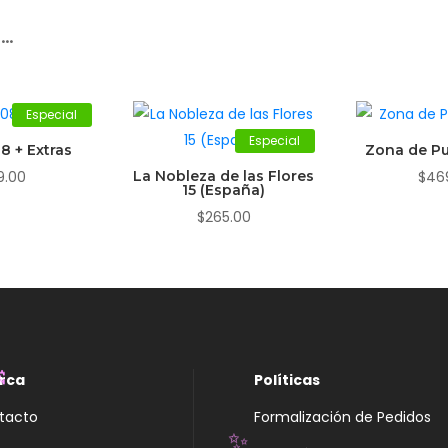
r…
Especial
Especial
8 + Extras
Zona de Pu
9.00
La Nobleza de las Flores
$
46
15 (España)
$
265.00
rca
Políticas

tacto
Formalización de Pedidos