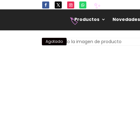
Productos
Novedades
✨
Agotado
🏷️