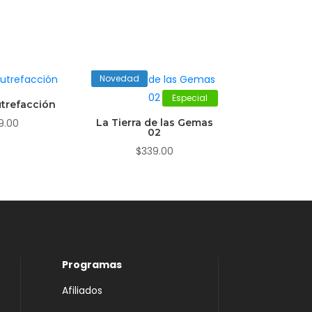
Novedad
Especial
trefacción
9.00
La Tierra de las Gemas
02
$
339.00
Programas
Afiliados