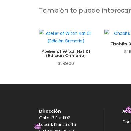
También te puede interesa
Chobits 0
Atelier of Witch Hat 01
$
21
(Edición Grimorio)
$
599.00
Dirección
Ace
Calle 13 Sur 1102

Con
Local 1, Planta alta