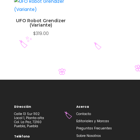
UFO Robot Grendizer
(Variante)
$
319.00
✨
🏷️
🏷️

🌸
Dirección
Acerca
Calle 13 Sur 1102
Contacto
Local 1, Planta alta
Editoriales y Marcas
Col. La Paz, 72160
Puebla, Puebla
Preguntas Frecuentes
Sobre Nosotros
Teléfono