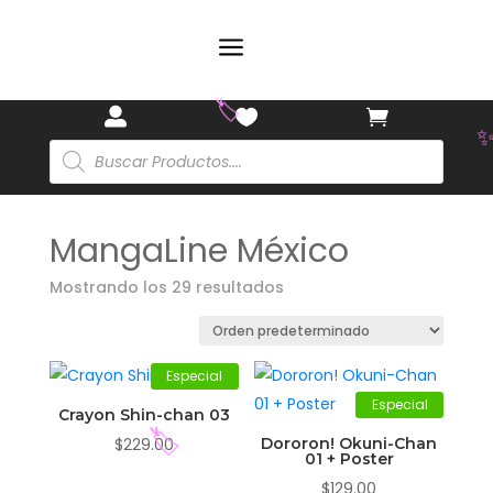
a



Búsqueda
de
productos
MangaLine México
🏷️
Mostrando los 29 resultados
Especial
Especial
Crayon Shin-chan 03
$
229.00
Dororon! Okuni-Chan
01 + Poster
$
129.00