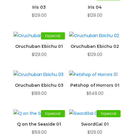
Iris 03
Iris 04
$
129.00
$
129.00
Especial
Oruchuban Ebichu 01
Oruchuban Ebichu 02
$
129.00
$
129.00
Oruchuban Ebichu 03
Petshop of Horrors 01
$
189.00
$
649.00
Especial
Especial
Q on the Seaside 01
SwordGai 01
$
159.00
$
129.00