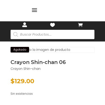
a



Búsqueda
de
productos
Agotado
Crayon Shin-chan 06
Crayon Shin-chan
$
129.00
Sin existencias