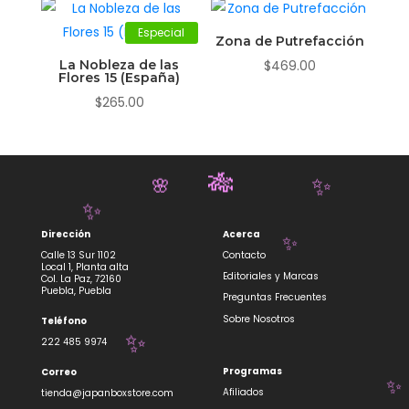
Especial
Zona de Putrefacción
La Nobleza de las
$
469.00
Flores 15 (España)
$
265.00
🎋
✨
🌸
✨
Dirección
Acerca
Calle 13 Sur 1102
Contacto
✨
Local 1, Planta alta
Editoriales y Marcas
Col. La Paz, 72160
Puebla, Puebla
Preguntas Frecuentes
Sobre Nosotros
Teléfono
222 485 9974
✨
Programas
Correo
Afiliados
tienda@japanboxstore.com