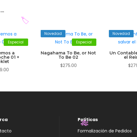
r…
Novedad
Novedad
Especial
Especial
🏷️
emos a
Nagahama To Be, or Not
Un Contable
che 01 +
To Be 02
el Re
klet
$
275.00
$
27
9.00
rca
Políticas
tacto
Formalización de Pedidos