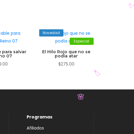
Novedad
Especial
 para salvar
El Hilo Rojo que no se
ino 07
podía atar
9.00
$
275.00
🏷️
Programas
Afiliados
🌸