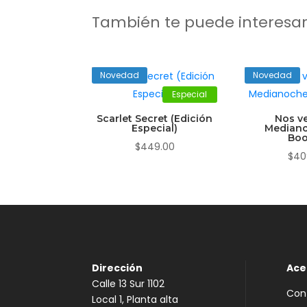
También te puede interesa
Novedad
Novedad
Especial
Scarlet Secret (Edición
Nos v
Especial)
Mediano
Boo
$
449.00
$
40
Dirección
Ace
Calle 13 Sur 1102
Con
Local 1, Planta alta