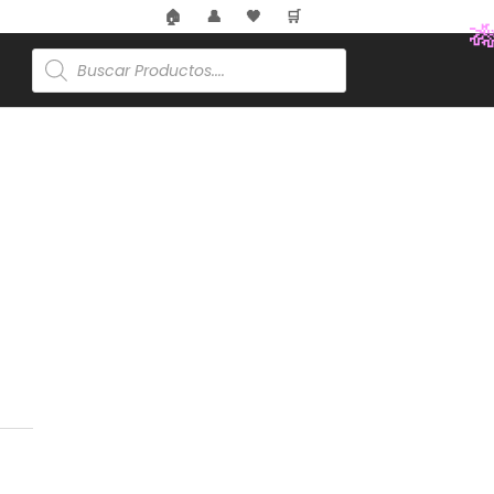
🏠
👤
🖤
🛒
Búsqueda
de
productos
