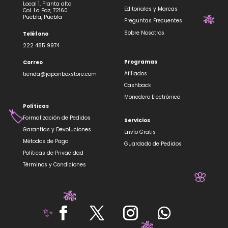
Local 1, Planta alta
Editoriales y Marcas
Col. La Paz, 72160
Puebla, Puebla
Preguntas Frecuentes
Sobre Nosotros
Teléfono
222 485 9974
🎋
Programas
Correo
Afiliados
tienda@japanboxstore.com
Cashback
Monedero Electrónico
Políticas
Formalización de Pedidos
Servicios
Garantías y Devoluciones
Envío Gratis
Métodos de Pago
Guardado de Pedidos
🏷️
Políticas de Privacidad
Términos y Condiciones
🌸