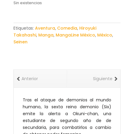
original
actual
Sin existencias
era:
es:
$129.00.
$117.00.
Etiquetas:
Aventura
,
Comedia
,
Hiroyuki
Takahashi
,
Manga
,
MangaLine México
,
México
,
Seinen
Anterior
Siguiente
Tras el ataque de demonios al mundo
humano, la sexta reina demonio (Six)
emite la alerta a Okuni-chan, una
estudiante de segundo año de de
secundaria, para combatirlos a cambio