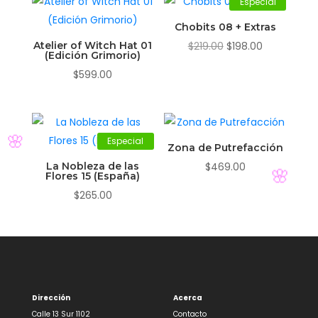
Especial
Chobits 08 + Extras
El
El
Atelier of Witch Hat 01
$
219.00
$
198.00
(Edición Grimorio)
precio
precio
$
599.00
original
actual
era:
es:
$219.00.
$198.00.
Especial
Zona de Putrefacción
La Nobleza de las
$
469.00
🌸
Flores 15 (España)
$
265.00
🌸
Dirección
Acerca
Calle 13 Sur 1102
Contacto