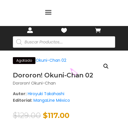
🏷️
a



Búsqueda
de
productos
Agotado
Dororon! Okuni-Chan 02
Dororon! Okuni-Chan
Autor:
Hiroyuki Takahashi
🏷️
Editorial:
MangaLine México
El
El
$
129.00
$
117.00
precio
precio