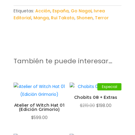
Etiquetas:
Acción
,
España
,
Go Nagai
,
Ivrea
Editorial
,
Manga
,
Rui Takato
,
Shonen
,
Terror
También te puede interesar…
Especial
Chobits 08 + Extras
El
El
Atelier of Witch Hat 01
$
219.00
$
198.00
(Edición Grimorio)
precio
precio
$
599.00
original
actual
era:
es: