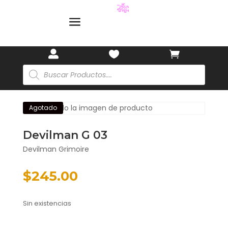
a
🎋



Búsqueda
de
productos
Agotado
Devilman G 03
Devilman Grimoire
$
245.00
Sin existencias