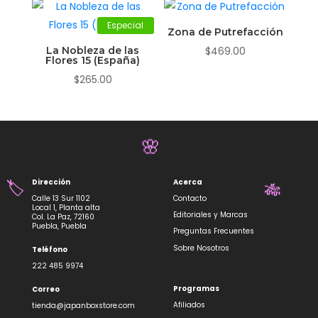
$219.00.
$198.00.
Especial
Zona de Putrefacción
La Nobleza de las
$
469.00
Flores 15 (España)
$
265.00
🌸
Dirección
Acerca
Calle 13 Sur 1102
Contacto
🏷️
🎋
Local 1, Planta alta
Editoriales y Marcas
Col. La Paz, 72160
Puebla, Puebla
Preguntas Frecuentes
Sobre Nosotros
Teléfono
222 485 9974
Programas
Correo
Afiliados
tienda@japanboxstore.com