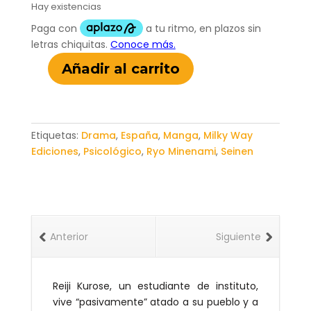
Hay existencias
Añadir al carrito
Boy
´s
Abyss
07
Etiquetas:
Drama
,
España
,
Manga
,
Milky Way
cantidad
Ediciones
,
Psicológico
,
Ryo Minenami
,
Seinen
Anterior
Siguiente
Reiji Kurose, un estudiante de instituto,
vive “pasivamente” atado a su pueblo y a