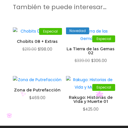
También te puede interesar…
Novedad
Especial
Especial
Chobits 08 + Extras
El
El
$
219.00
$
198.00
La Tierra de las Gemas
02
precio
precio
El
El
$
339.00
$
306.00
original
actual
precio
precio
era:
es:
original
actual
$219.00.
$198.00.
era:
es:
Especial
$339.00.
$306.00.
Zona de Putrefacción
$
469.00
Rakugo: Historias de
Vida y Muerte 01
$
425.00
✨
🎋