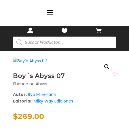
🏷️
a
🌸
✨



Búsqueda
de
productos
Boy´s Abyss 07
Shonen no Abyss
Autor:
Ryo Minenami
Editorial:
Milky Way Ediciones
✨
$
269.00