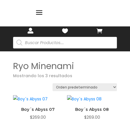
a



Búsqueda
de
productos
Ryo Minenami
Mostrando los 3 resultados
Boy´s Abyss 07
Boy´s Abyss 08
$
269.00
$
269.00