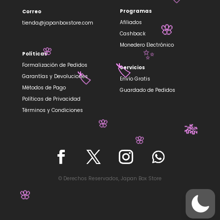
🏷️
Programas
Correo
Afiliados
tienda@japanboxstore.com
🌸
Cashback
Monedero Electrónico
Políticas
✨
🌸
Formalización de Pedidos
Servicios
🏷️
Garantías y Devoluciones
Envío Gratis
🏷️
Métodos de Pago
Guardado de Pedidos
Políticas de Privacidad
Términos y Condiciones
🌸
🎋
🌸
© Derechos Reservados, Japan Box Store
🌸