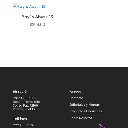
Boy´s Abyss 13
$
259.00
Dirección
Acerca
Calle 13 Sur 1102
Contacto
Local 1, Planta alta
Editoriales y Marcas
Col. La Paz, 72160
Puebla, Puebla
Preguntas Frecuentes
Sobre Nosotros
Teléfono
222 485 9974