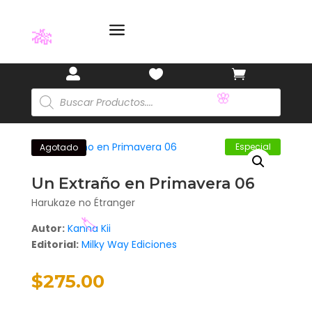
a



🎋
Búsqueda
de
productos
Especial
Agotado
🌸
Un Extraño en Primavera 06
Harukaze no Étranger
Autor:
Kanna Kii
Editorial:
Milky Way Ediciones
$
275.00
🏷️