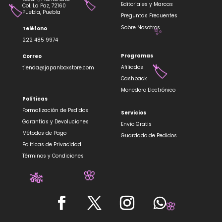
Editoriales y Marcas
Col. La Paz, 72160
Puebla, Puebla
Preguntas Frecuentes
Sobre Nosotros
Teléfono
🏷️
🏷️
222 485 9974
Programas
Correo
✨
Afiliados
tienda@japanboxstore.com
Cashback
Monedero Electrónico
🏷️
Políticas
Formalización de Pedidos
Servicios
Garantías y Devoluciones
Envío Gratis
Métodos de Pago
Guardado de Pedidos
Políticas de Privacidad
Términos y Condiciones
🌸
🎋