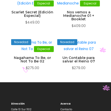
Especial
Especial
Scarlet Secret (Edición
Nos vemos a
Especial)
Medianoche 01 +
Booklet
$
449.00
$
409.00
Novedad
Novedad
Especial
Nagahama To Be, or
Un Contable para
🎋
Not To Be 02
salvar el Reino 07
$
275.00
$
279.00
🏷️
🎋
Dirección
Acerca
Calle 13 Sur 1102
Contacto