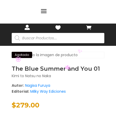
a



Búsqueda
de
productos
Agotado
The Blue Summer and You 01
✨
Kimi to Natsu no Naka
🌸
Autor:
Nagisa Furuya
🎋
Editorial:
Milky Way Ediciones
$
279.00