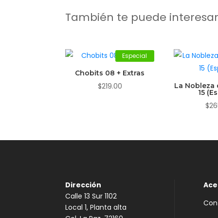
También te puede interesa
Especial
Chobits 08 + Extras
$
219.00
La Nobleza 
15 (E
$
26
Dirección
Ace
Calle 13 Sur 1102
Con
Local 1, Planta alta