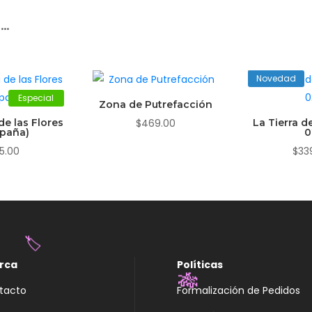
r…
Novedad
Especial
Zona de Putrefacción
de las Flores
$
469.00
La Tierra d
spaña)
0
5.00
$
33
rca
Políticas
🏷️
tacto
Formalización de Pedidos
🎋