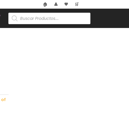
🏠
👤
🖤
🛒
🎋
Búsqueda
de
productos

 of