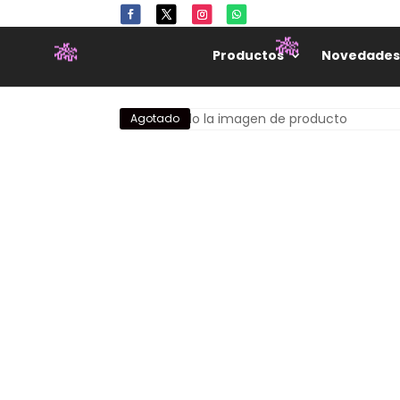
Productos
Novedades
🎋
🎋
Agotado