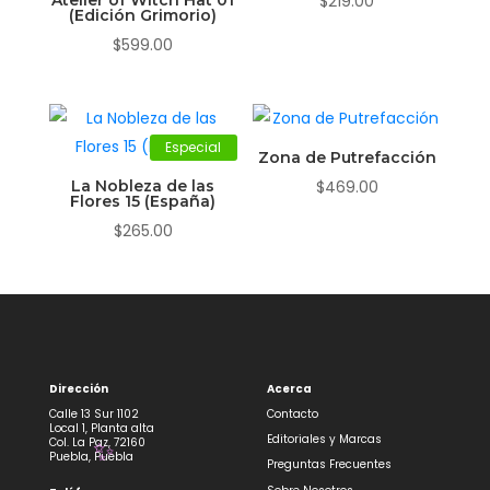
Atelier of Witch Hat 01
$
219.00
(Edición Grimorio)
$
599.00
Especial
Zona de Putrefacción
La Nobleza de las
$
469.00
Flores 15 (España)
$
265.00
Dirección
Acerca
Calle 13 Sur 1102
Contacto
Local 1, Planta alta
Editoriales y Marcas
Col. La Paz, 72160
Puebla, Puebla
Preguntas Frecuentes