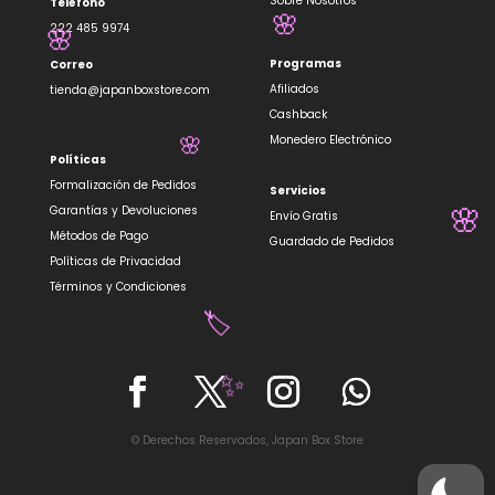
✨
Sobre Nosotros
Teléfono
222 485 9974
🌸
Programas
Correo
🌸
Afiliados
tienda@japanboxstore.com
Cashback
Monedero Electrónico
Políticas
Formalización de Pedidos
🌸
Servicios
Garantías y Devoluciones
Envío Gratis
Métodos de Pago
Guardado de Pedidos
🌸
Políticas de Privacidad
Términos y Condiciones
🏷️
✨
© Derechos Reservados, Japan Box Store