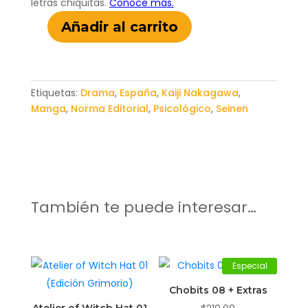
Añadir al carrito
Route
End
07
cantidad
Etiquetas:
Drama
,
España
,
Kaiji Nakagawa
,
Manga
,
Norma Editorial
,
Psicológico
,
Seinen
También te puede interesar…
Especial
Chobits 08 + Extras