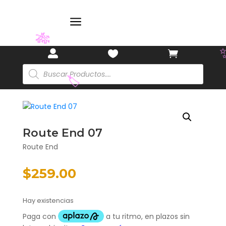
a



🎋
Búsqueda
de
productos
🏷️
Route End 07
Route End
$
259.00
Hay existencias