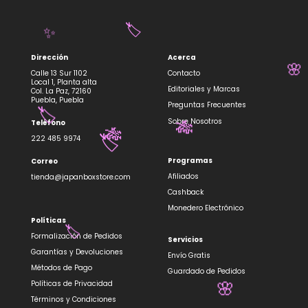
🏷️
✨
Dirección
Acerca
Calle 13 Sur 1102
Contacto
🌸
Local 1, Planta alta
Editoriales y Marcas
Col. La Paz, 72160
Puebla, Puebla
Preguntas Frecuentes
Sobre Nosotros
Teléfono
🏷️
🎋
222 485 9974
🎋
🏷️
Programas
Correo
Afiliados
tienda@japanboxstore.com
Cashback
Monedero Electrónico
Políticas
Formalización de Pedidos
Servicios
🏷️
Garantías y Devoluciones
Envío Gratis
Métodos de Pago
Guardado de Pedidos
Políticas de Privacidad
Términos y Condiciones