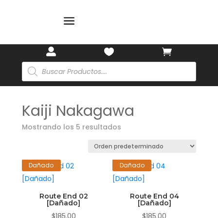
🎋
a



Búsqueda
de
productos
Kaiji Nakagawa
Mostrando los 5 resultados
Dañado
Dañado
Route End 02
Route End 04
[Dañado]
[Dañado]
$
185.00
$
185.00