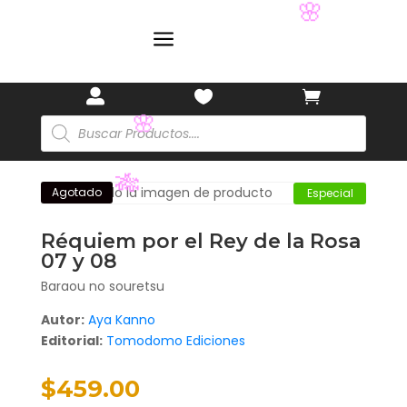
🌸
a



🌸
Búsqueda
de
productos
Agotado
Especial
🌸
Réquiem por el Rey de la Rosa
07 y 08
🎋
Baraou no souretsu
Autor:
Aya Kanno
Editorial:
Tomodomo Ediciones
$
459.00