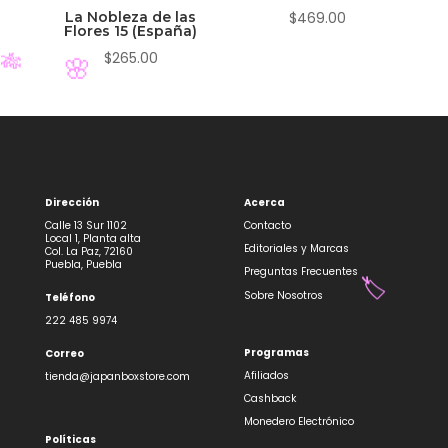
✨
🏷️
La Nobleza de las
$
469.00
Flores 15 (España)
$
265.00
🎋
🌸
Dirección
Acerca
Calle 13 Sur 1102
Contacto
Local 1, Planta alta
Editoriales y Marcas
Col. La Paz, 72160
Puebla, Puebla
Preguntas Frecuentes
Sobre Nosotros
Teléfono
222 485 9974
Programas
Correo
🏷️
Afiliados
tienda@japanboxstore.com
Cashback
Monedero Electrónico
Políticas