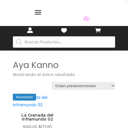
a
🎋



Búsqueda
de
productos
Aya Kanno
Mostrando el único resultado
Novedad
La Granada del
Inframundo 02
El
El
$
189.00
$
171.00