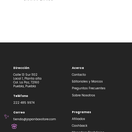
precio
precio
original
actual
era:
es:
$189.00.
$171.00.
Dirección
Acerca
Calle 13 Sur 1102
Contacto
Local 1, Planta alta
Editoriales y Marcas
Col. La Paz, 72160
Puebla, Puebla
Preguntas Frecuentes
Sobre Nosotros
Teléfono
222 485 9974
Programas
Correo
✨
Afiliados
tienda@japanboxstore.com
Cashback
🌸