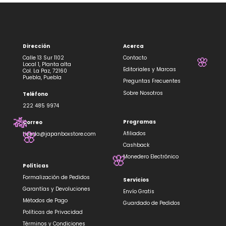
🌸
Dirección
Acerca
Calle 13 Sur 1102
Contacto
Local 1, Planta alta
Editoriales y Marcas
Col. La Paz, 72160
Puebla, Puebla
Preguntas Frecuentes
🌸
Sobre Nosotros
Teléfono
222 485 9974
Programas
Correo
Afiliados
tienda@japanboxstore.com
Cashback
🎋
Monedero Electrónico
🌸
Políticas
Formalización de Pedidos
Servicios
🌸
Garantías y Devoluciones
Envío Gratis
Métodos de Pago
Guardado de Pedidos
Políticas de Privacidad
Términos y Condiciones