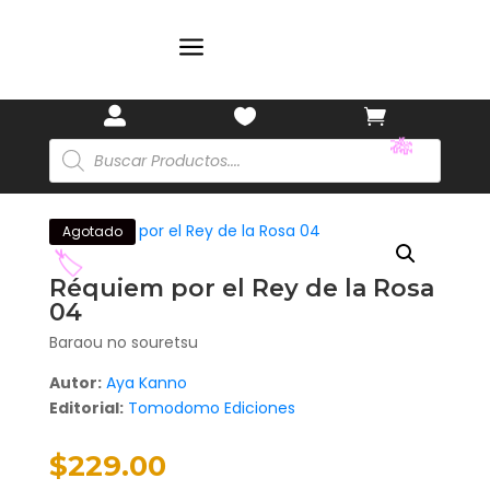
🎋
a



Búsqueda
de
productos
🎋
Agotado
Réquiem por el Rey de la Rosa
04
Baraou no souretsu
🏷️
Autor:
Aya Kanno
Editorial:
Tomodomo Ediciones
$
229.00