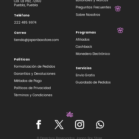
Editoriales y Marcas
Col. La Paz, 72160
Puebla, Puebla
Preguntas Frecuentes
Sobre Nosotros
Teléfono
222 485 9974
🌸
Programas
Correo
Afiliados
tienda@japanboxstore.com
Cashback
🌸
Monedero Electrónico
Políticas
Formalización de Pedidos
Servicios
Garantías y Devoluciones
Envío Gratis
Métodos de Pago
Guardado de Pedidos
Políticas de Privacidad
Términos y Condiciones
🎋
© Derechos Reservados, Japan Box Store