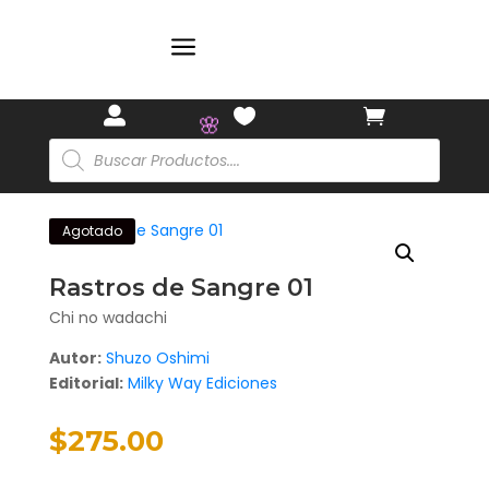
a
🏷️



Búsqueda
de
productos
🌸
Agotado
Rastros de Sangre 01
Chi no wadachi
Autor:
Shuzo Oshimi
Editorial:
Milky Way Ediciones
$
275.00