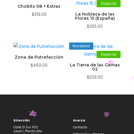
Especial
Chobits 08 + Extras
$
219.00
La Nobleza de las
Flores 15 (España)
$
265.00
Novedad
Especial
Zona de Putrefacción
$
469.00
La Tierra de las Gemas
02
🎋
$
339.00
Dirección
Acerca
Calle 13 Sur 1102
Contacto
🎋
🌸
Local 1, Planta alta