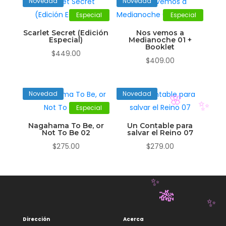
Novedad
Novedad
Especial
Especial
Scarlet Secret (Edición
Nos vemos a
Especial)
Medianoche 01 +
Booklet
$
449.00
$
409.00
Novedad
Novedad
Especial
🌸
Nagahama To Be, or
Un Contable para
✨
Not To Be 02
salvar el Reino 07
$
275.00
$
279.00
✨
Dirección
Acerca