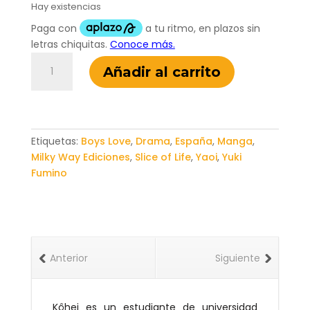
Hay existencias
Puedo
Añadir al carrito
Oír
el
Sol
02
cantidad
Etiquetas:
Boys Love
,
Drama
,
España
,
Manga
,
Milky Way Ediciones
,
Slice of Life
,
Yaoi
,
Yuki
Fumino
Anterior
Siguiente
Kôhei es un estudiante de universidad