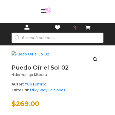
a
🏷️



🌸
Búsqueda
de
productos
✨
Puedo Oír el Sol 02
Hidamari ga Kikoeru
Autor:
Yuki Fumino
Editorial:
Milky Way Ediciones
$
269.00