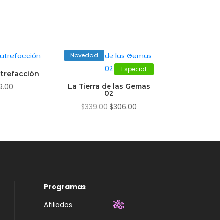
Novedad
Especial
trefacción
9.00
La Tierra de las Gemas
02
El
El
$
339.00
$
306.00
precio
precio
original
actual
era:
es:
$339.00.
$306.00.
Programas
Afiliados