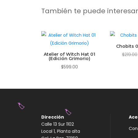
También te puede interesa
Chobits 0
Atelier of Witch Hat 01
$
219.00
(Edición Grimorio)
$
599.00
Dirección
Ace
🏷️
Calle 13 Sur 1102
🏷️
Con
Local 1, Planta alta