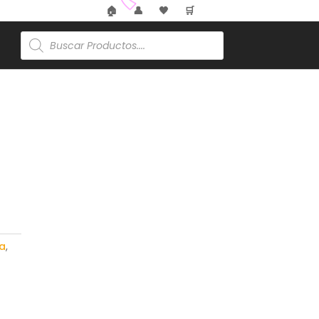
🏠
👤
🖤
🛒
🌸
Búsqueda
de
🏷️
productos
a
,