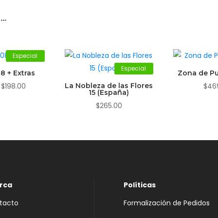
r…
Especial
Especial
8 + Extras
Zona de Pu
El
El
$
198.00
La Nobleza de las Flores
$
46
15 (España)
precio
precio
$
265.00
original
actual
era:
es:
$219.00.
$198.00.
rca
Políticas
tacto
Formalización de Pedidos