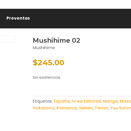
Preventas
Mushihime 02
Mushihime
$
245.00
Sin existencias
Etiquetas:
España
,
Ivrea Editorial
,
Manga
,
Mas
Hokazono
,
Romance
,
Seinen
,
Terror
,
Yuu Sato