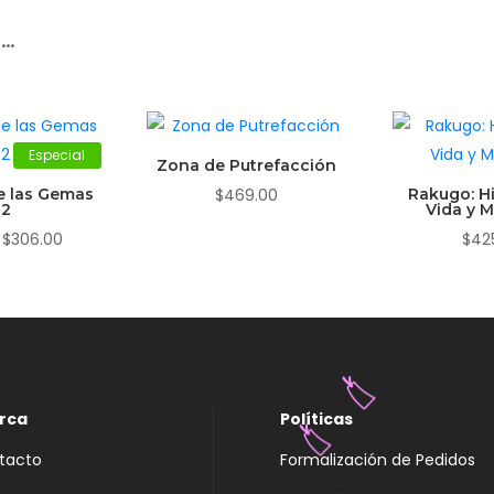
r…
Especial
Zona de Putrefacción
de las Gemas
$
469.00
Rakugo: Hi
02
Vida y M
El
El
$
306.00
$
42
precio
precio
original
actual
era:
es:
$339.00.
$306.00.
rca
Políticas
🏷️
tacto
Formalización de Pedidos
🏷️