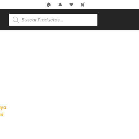
🏠
👤
🖤
🛒
Búsqueda
de
productos
aya
mi