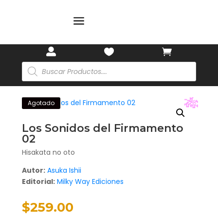
a



Búsqueda
de
productos
Agotado
Los Sonidos del Firmamento
🎋
02
Hisakata no oto
Autor:
Asuka Ishii
Editorial:
Milky Way Ediciones
$
259.00